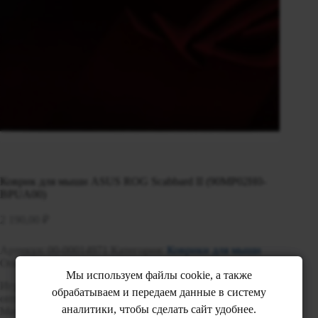
Коврик для мыши ASUS ROG Scabbard II (90MP02H0-
BPUA00)
2 190,00
₽
Артикул:
00-00014971
Категория:
Коврики для мыши
Описание
Мы используем файлы cookie, а также
Игровой коврик для мыши. Совместимость: с лазерной и
обрабатываем и передаем данные в систему
оптической мышкой. Материал покрытия: ткань.
аналитики, чтобы сделать сайт удобнее.
Материал основания: резина. Нескользящая основа.